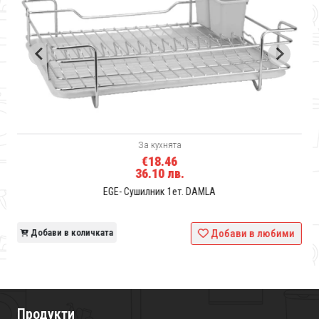
За кухнята
€18.46
36.10 лв.
EGE- Сушилник 1ет. DAMLA
и
Добави в количката
Добави в любими
Продукти