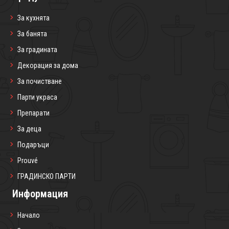
За кухнята
За банята
За градината
Декорация за дома
За почистване
Парти украса
Препарати
За деца
Подаръци
Prouvé
ГРАДИНСКО ПАРТИ
Информация
Начало