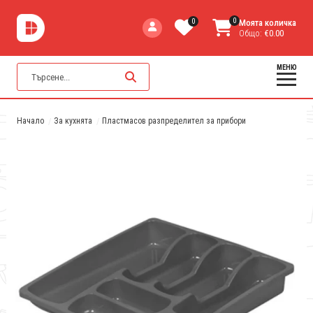
0
0
Моята количка
Общо:
€0.00
МЕНЮ
Начало
За кухнята
Пластмасов разпределител за прибори