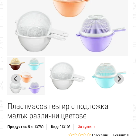
Пластмасов гевгир с подложка
малък различни цветове
Продуктов No:
13780
Код:
013103
За кухнята
Гласували: 0, Рейтинг: 0