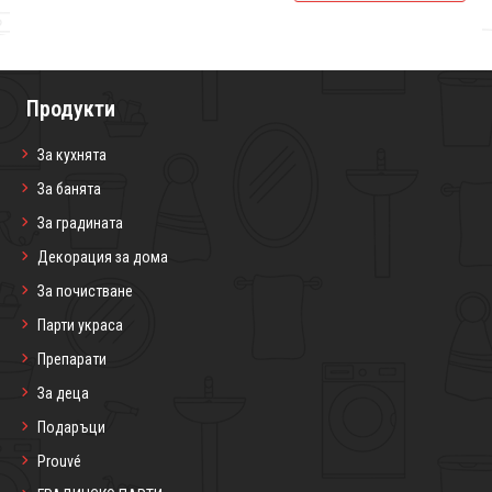
Продукти
За кухнята
За банята
За градината
Декорация за дома
За почистване
Парти украса
Препарати
За деца
Подаръци
Prouvé