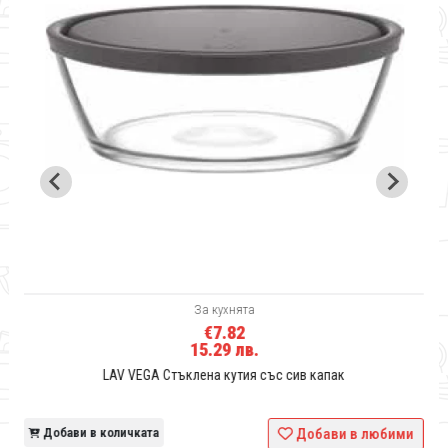
За кухнята
€7.82
15.29 лв.
LAV VEGA Стъклена кутия със сив капак
и
Добави в количката
Добави в любими