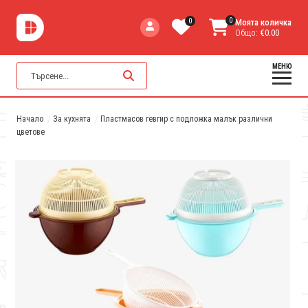
0
0
Моята количка
Общо:
€0.00
МЕНЮ
Начало
За кухнята
Пластмасов гевгир с подложка малък различни
цветове