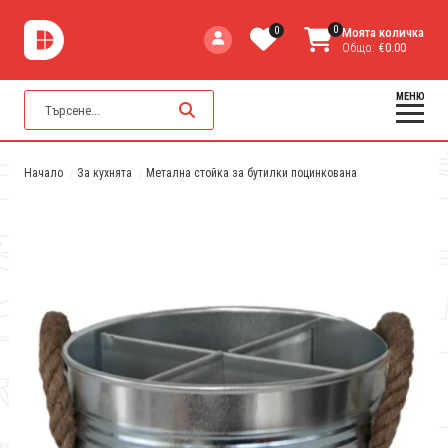
0
0
Моята количка
Общо:
€0.00
МЕНЮ
Начало
За кухнята
Метална стойка за бутилки поцинкована