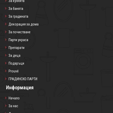
За кухнята
За банята
За градината
Декорация за дома
За почистване
Парти украса
Препарати
За деца
Подаръци
Prouvé
ГРАДИНСКО ПАРТИ
Информация
Начало
За нас