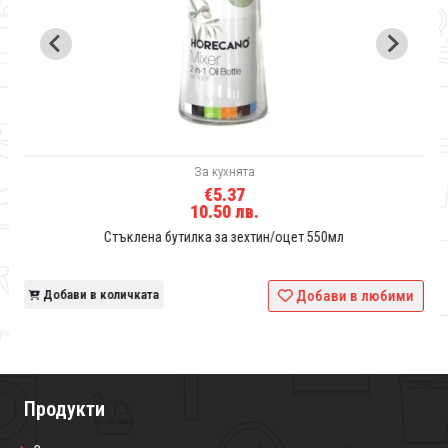
За кухнята
€5.37
10.50 лв.
Стъклена бутилка за зехтин/оцет 550мл
и
Добави в количката
Добави в любими
Продукти