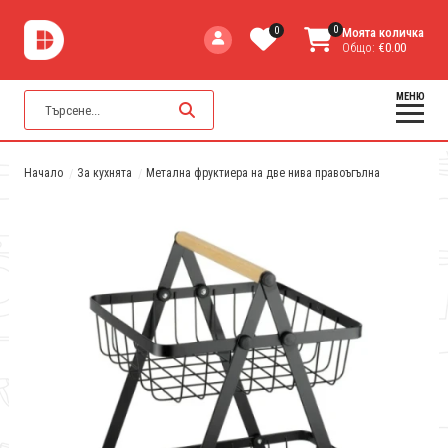
0
0
Моята количка
Общо:
€0.00
МЕНЮ
Начало
За кухнята
Метална фруктиера на две нива правоъгълна