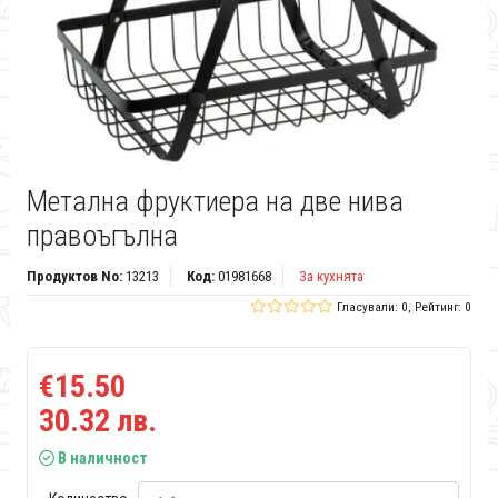
Метална фруктиера на две нива
правоъгълна
Продуктов No:
13213
Код:
01981668
За кухнята
Гласували: 0, Рейтинг: 0
€15.50
30.32 лв.
В наличност