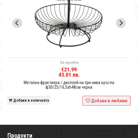
За кухнята
€21.99
43.01 лв.
Метална фруктиера / дисплей на три нива кръгла
ф30/25/16,5xh48см черна
и
Добави в количката
Добави в любими
Продукти