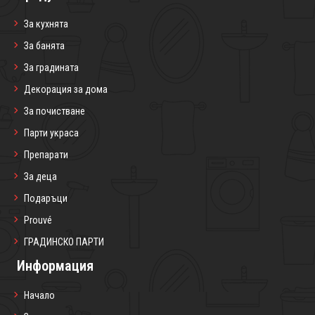
За кухнята
За банята
За градината
Декорация за дома
За почистване
Парти украса
Препарати
За деца
Подаръци
Prouvé
ГРАДИНСКО ПАРТИ
Информация
Начало