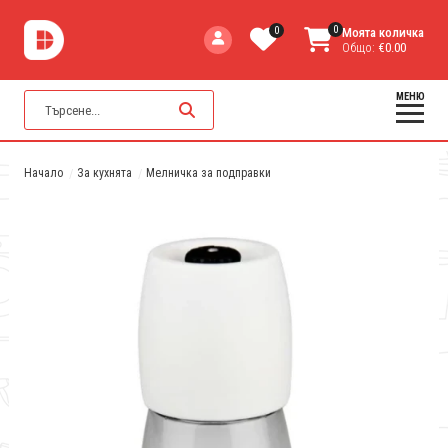
0
0
Моята количка
Общо:
€0.00
МЕНЮ
Начало
За кухнята
Мелничка за подправки