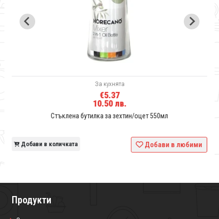
За кухнята
€5.37
10.50 лв.
Стъклена бутилка за зехтин/оцет 550мл
и
Добави в количката
Добави в любими
Продукти