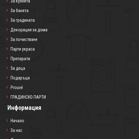
За кухнята
За банята
За градината
Декорация за дома
За почистване
Парти украса
Препарати
За деца
Подаръци
Prouvé
ГРАДИНСКО ПАРТИ
Информация
Начало
За нас