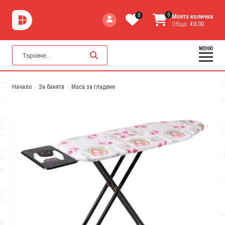
0
0
Моята количка
Общо:
€0.00
МЕНЮ
Начало
За банята
Маса за гладене