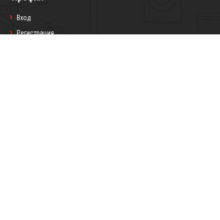
Вход
Регистрация
Профил
Любими продукти
Моите поръчки
Социални мрежи
Седмичен бюлетин
Запиши се
Copyright © 2026 Darling7.com Всички
Изработка на онлайн магазин
права запазени.
от
Devnox Ltd.