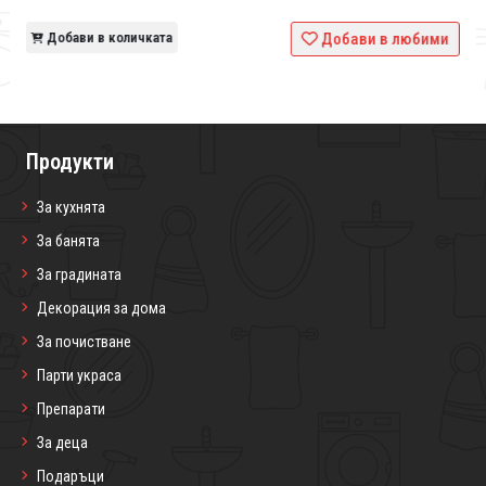
и
Добави в количката
Добави в любими
Продукти
За кухнята
За банята
За градината
Декорация за дома
За почистване
Парти украса
Препарати
За деца
Подаръци