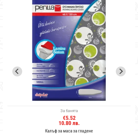
За банята
€5.52
10.80 лв.
Калъф за маса за гладене