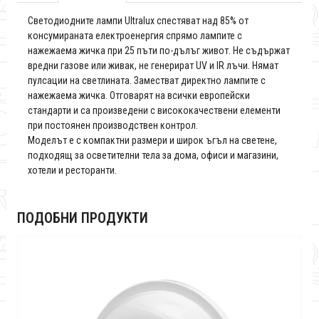
Светодиодните лампи Ultralux спестяват над 85% от
консумираната електроенергия спрямо лампите с
нажежаема жичка при 25 пъти по-дълъг живот. Не съдържат
вредни газове или живак, не генерират UV и IR лъчи. Нямат
пулсации на светлината. Заместват директно лампите с
нажежаема жичка. Отговарят на всички европейски
стандарти и са произведени с висококачествени елементи
при постоянен производствен контрол.
Моделът е с компактни размери и широк ъгъл на светене,
подходящ за осветителни тела за дома, офиси и магазини,
хотели и ресторанти.
ПОДОБНИ ПРОДУКТИ