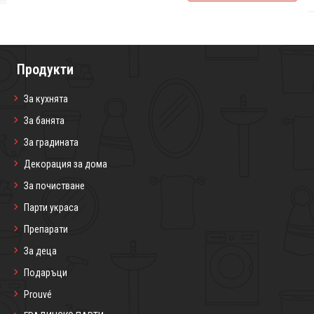
Продукти
За кухнята
За банята
За градината
Декорация за дома
За почистване
Парти украса
Препарати
За деца
Подаръци
Prouvé