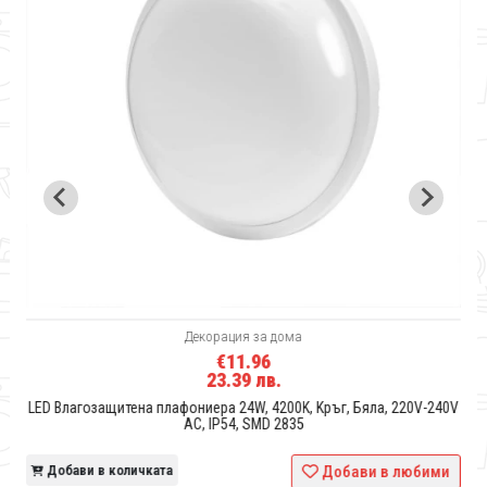
Декорация за дома
€11.96
23.39 лв.
-
LED Влагозащитена плафониера 24W, 4200K, Kръг, Бяла, 220V-240V
AC, IP54, SMD 2835
и
Добави в количката
Добави в любими