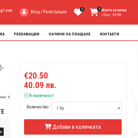
0
0
Моята количка
ng7.com
Вход / Регистрация
Общо:
€0.00
КА
РЕКЛАМАЦИИ
НАЧИНИ НА ПЛАЩАНЕ
КОНТАКТИ
0-
€20.50
40.09 лв.
В наличност
тинг: 0
Количество
ТЕ
Добави в количката
и