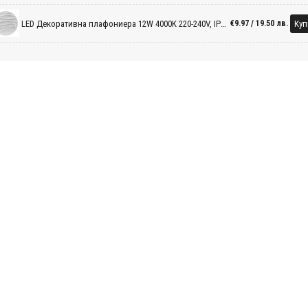
LED Декоративна плафониера 12W 4000K 220-240V, IP20
Куп
€9.97 / 19.50 лв.