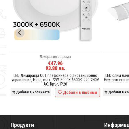
Декорация за дома
€47.96
93.80 лв.
C,
LED Димираща CCT плафониера с дистанционно
LED слим лине
управление, Бяла, max. 72W, 3000K-6500К, 220-240V
Неутрална све
AC, Кръг, IP20
ими
Добави в количката
Добави в любими
Добави в ко
Продукти
Информа