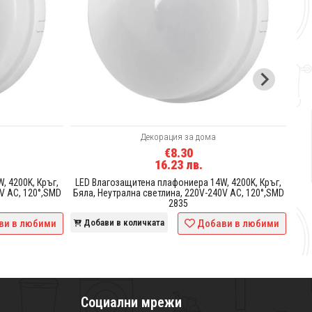
Д
Декорация за дома
€8.30
16.23 лв.
, 4200K, Кръг,
LED Влагозащитена плафониера 14W, 4200K, Кръг,
V AC, 120°,SMD
Бяла, Неутрална светлина, 220V-240V AC, 120°,SMD
2835
ви в любими
Добави в количката
Добави в любими
Социални мрежи