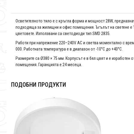
Осветителното тяло е с кръгла форма и мощност 28W, предназначе
подходяща за жилищни и офис помещения. Ъгълът на светене е 1
цветовете. Използвани са светодиоди тип SMD 2835.
Работи при напрежение 220–240V AC и светва моментално с време 
000. Работната температура е в диапазон от -10°C до +40°C.
Размерите са Ø380 × 75 мм. Корпусът е в бял цвят и е изработен 
помещения. Гаранцията е 24 месеца.
ПОДОБНИ ПРОДУКТИ