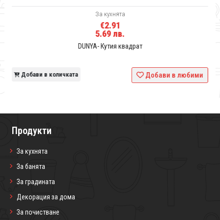
За кухнята
€2.91
5.69 лв.
DUNYA- Кутия квадрат
и
Добави в количката
Добави в любими
Продукти
За кухнята
За банята
За градината
Декорация за дома
За почистване