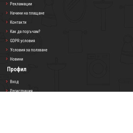
Рекламации
Начини на плащане
Контакти
Как да поръчам?
GDPR условия
Условия за ползване
Новини
Профил
Вход
Регистрация
Профил
Любими продукти
Моите поръчки
Социални мрежи