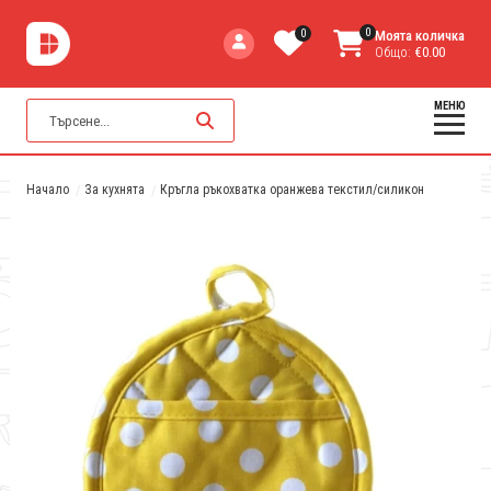
0
0
Моята количка
Общо:
€0.00
МЕНЮ
Начало
За кухнята
Кръгла ръкохватка оранжева текстил/силикон