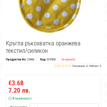
Кръгла ръкохватка оранжева
текстил/силикон
Продуктов No:
13466
Код:
013928
За кухнята
Гласували: 0, Рейтинг: 0
€3.68
7.20 лв.
В наличност