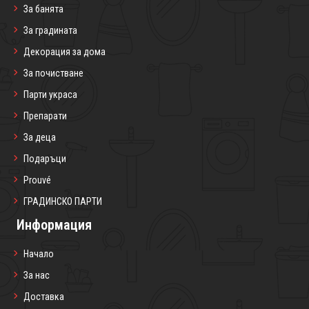
За банята
За градината
Декорация за дома
За почистване
Парти украса
Препарати
За деца
Подаръци
Prouvé
ГРАДИНСКО ПАРТИ
Информация
Начало
За нас
Доставка