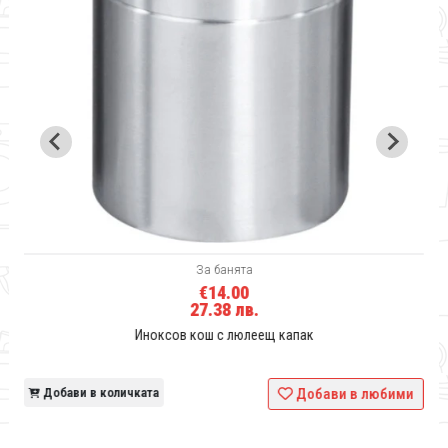
За банята
€14.00
27.38 лв.
Иноксов кош с люлеещ капак
и
Добави в количката
Добави в любими