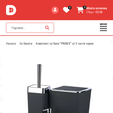
0
0
Моята количка
Общо:
€0.00
МЕНЮ
Начало
За банята
Комплект за баня "PRIWEX" от 5 части черен