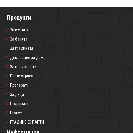
Продукти
За кухнята
За банята
За градината
Декорация за дома
За почистване
Парти украса
Препарати
За деца
Подаръци
Prouvé
ГРАДИНСКО ПАРТИ
Информация