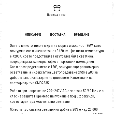
Преглед и тест
ОПИСАНИЕ
ДОСТАВКА
ВРЪЩАНЕ
Осветителното тяло е с кръгла форма и мощност 36W, като
осигурява светлинен поток от 3420 lm. Цветната температура
е 4200K, което представлява неутрална бяла светлина,
подходяща за жилищни, офис и търговски помещения.
Светлоразпределението е 120°, осигуряващо равномерно
осветяване, а индексът на цветопредаване (CRI) е ≥80 за
добро възпроизвеждане на цветовете. Използвани са
светодиоди тип SMD2835.
Работи при напрежение 220–240V AC с честота 50/60 Hz и е с
клас на защита I. Времето на пускане е под 0.2 секунди,
което гарантира моментално светване.
Животът до спад на светлинния добив с 20% е над 25 000