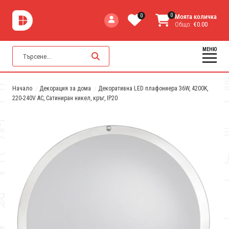
0
0
Моята количка
Общо:
€0.00
МЕНЮ
Начало
Декорация за дома
Декоративна LED плафониера 36W, 4200K,
220-240V AC, Сатиниран никел, кръг, IP20