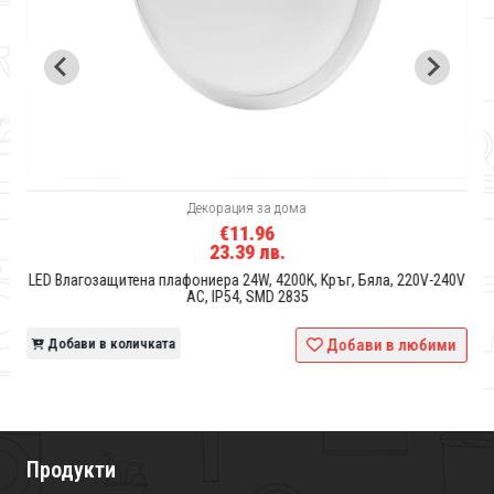
Декорация за дома
€11.96
23.39 лв.
-
LED Влагозащитена плафониера 24W, 4200K, Kръг, Бяла, 220V-240V
AC, IP54, SMD 2835
и
Добави в количката
Добави в любими
Продукти