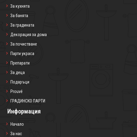
За кухнята
За банята
За градината
Декорация за дома
За почистване
Парти украса
Препарати
За деца
Подаръци
Prouvé
ГРАДИНСКО ПАРТИ
Информация
Начало
За нас