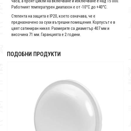
часа, а броят цикли на включване и изключване е над 15 000.
Работният температурен диапазон е от -10°C до +40°C.
Степента на защита е IP20, което означава, че е
предназначено за сухи вътрешни помещения. Корпусът е в
цвят сатиниран никел. Размерите са диаметър 407 мм и
височина 71 мм. Гаранцията е 2 години.
ПОДОБНИ ПРОДУКТИ