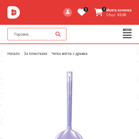
0
0
Моята количка
Общо:
€0.00
МЕНЮ
Начало
За почистване
Четка метла с дръжка