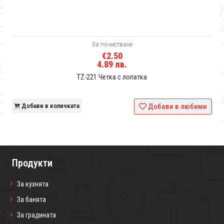
За почистване
€2.50
4.89 лв.
TZ-221 Четка с лопатка
и
Добави в количката
Добави в любими
Продукти
За кухнята
За банята
За градината