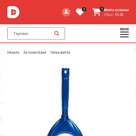
0
0
Моята количка
Общо:
€0.00
МЕНЮ
Начало
За почистване
Четка метла