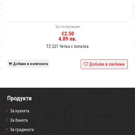
За почистване
€2.50
4.89 лв.
TZ-221 Четка с лопатка
и
Добави в количката
Добави в любими
Продукти
За кухнята
За банята
За градината