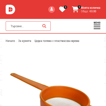
0
0
Моята количка
Общо:
€0.00
МЕНЮ
Начало
За кухнята
Цедка голяма с пластмасова мрежа