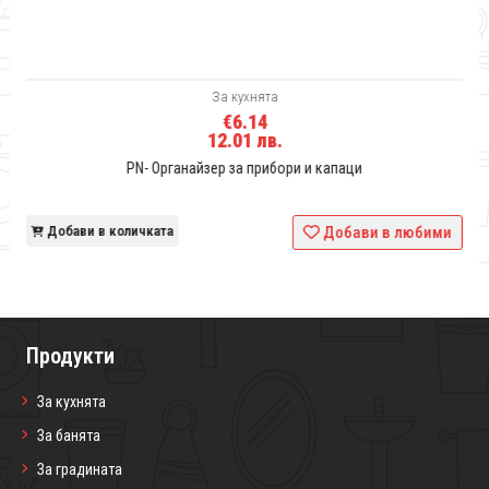
За кухнята
€6.14
12.01 лв.
PN- Органайзер за прибори и капаци
и
Добави в количката
Добави в любими
Продукти
За кухнята
За банята
За градината