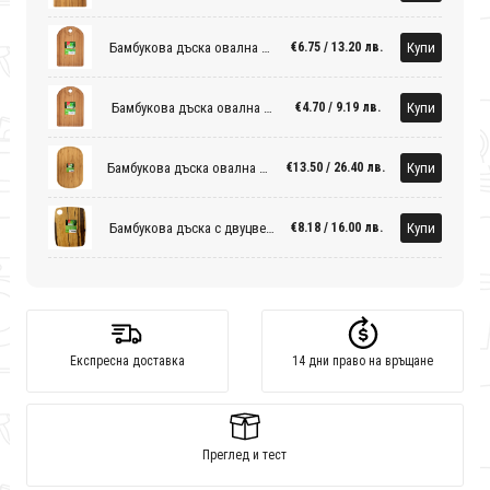
Бамбукова дъска овална 21,5x32,2x1,9см
Купи
€6.75 / 13.20 лв.
Бамбукова дъска овална 18,5x24,7x1,5см
Купи
€4.70 / 9.19 лв.
Бамбукова дъска овална 29x47x1,9см
Купи
€13.50 / 26.40 лв.
Бамбукова дъска с двуцветен дизайн 36x31x0,9см
Купи
€8.18 / 16.00 лв.
Експресна доставка
14 дни право на връщане
Преглед и тест