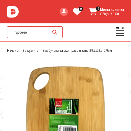
0
0
Моята количка
Общо:
€0.00
МЕНЮ
Начало
За кухнята
Бамбукова дъска правоъгълна 29,5x22xh0.9см