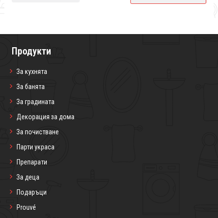
Продукти
За кухнята
За банята
За градината
Декорация за дома
За почистване
Парти украса
Препарати
За деца
Подаръци
Prouvé