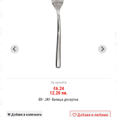
За кухнята
€6.24
12.20 лв.
BR- JAY- Вилица десертна
и
Добави в количката
Добави в любими