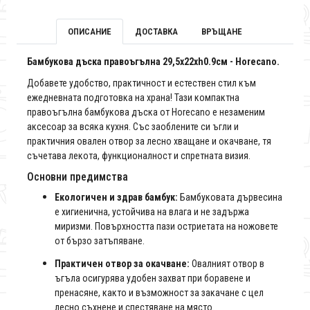
ОПИСАНИЕ
ДОСТАВКА
ВРЪЩАНЕ
Бамбукова дъска правоъгълна 29,5x22xh0.9см - Horecano.
Добавете удобство, практичност и естествен стил към
ежедневната подготовка на храна! Тази компактна
правоъгълна бамбукова дъска от Horecano е незаменим
аксесоар за всяка кухня. Със заоблените си ъгли и
практичния овален отвор за лесно хващане и окачване, тя
съчетава лекота, функционалност и спретната визия.
Основни предимства
Екологичен и здрав бамбук:
Бамбуковата дървесина
е хигиенична, устойчива на влага и не задържа
миризми. Повърхността пази остриетата на ножовете
от бързо затъпяване.
Практичен отвор за окачване:
Овалният отвор в
ъгъла осигурява удобен захват при боравене и
пренасяне, както и възможност за закачане с цел
лесно съхнене и спестяване на място.