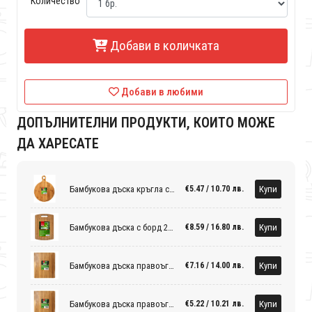
Количество
Добави в количката
Добави в любими
ДОПЪЛНИТЕЛНИ ПРОДУКТИ, КОИТО МОЖЕ
ДА ХАРЕСАТЕ
Бамбукова дъска кръгла с дръжка
Купи
€5.47 / 10.70 лв.
Бамбукова дъска с борд 25,2x35,5x1,9см
Купи
€8.59 / 16.80 лв.
Бамбукова дъска правоъгълна 33x27xh1,5см
Купи
€7.16 / 14.00 лв.
Бамбукова дъска правоъгълна 27x23xh1,5см
Купи
€5.22 / 10.21 лв.